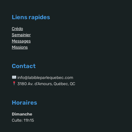
Liens rapides
Crédo
Semainier
Messages
Missions
Contact
info@labibleparlequebec.com
3180 Av. d’Amours, Québec, QC
Horaires
Dimanche
Culte: 11h15