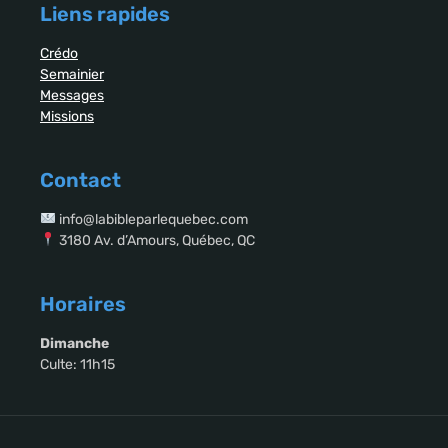
Liens rapides
Crédo
Semainier
Messages
Missions
Contact
info@labibleparlequebec.com
3180 Av. d’Amours, Québec, QC
Horaires
Dimanche
Culte: 11h15