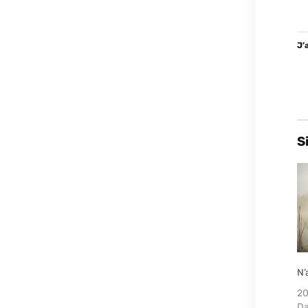
J’
S
N’
2
Da