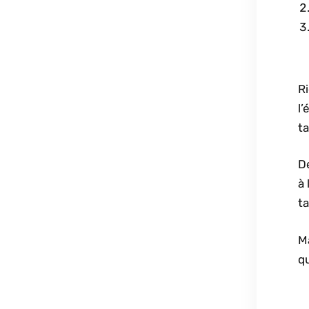
Ri
l’
ta
De
à 
ta
Ma
qu