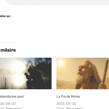
aime ça :
imilaire
abandonne pas!
La Foi de Moïse
025-08-07
2025-05-30
ns "Messages"
Dans "Messages"