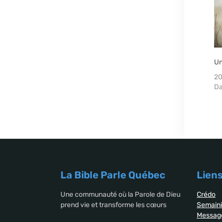
Un
20
Da
La Bible Parle Québec
Liens
Une communauté où la Parole de Dieu
Crédo
prend vie et transforme les cœurs
Semaini
Messag