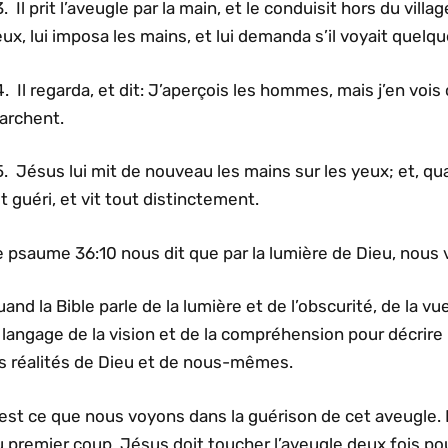
. Il prit l’aveugle par la main, et le conduisit hors du village
ux, lui imposa les mains, et lui demanda s’il voyait quelq
. Il regarda, et dit: J’aperçois les hommes, mais j’en voi
archent.
. Jésus lui mit de nouveau les mains sur les yeux; et, qua
t guéri, et vit tout distinctement.
 psaume 36:10 nous dit que par la lumière de Dieu, nous 
and la Bible parle de la lumière et de l’obscurité, de la vu
 langage de la vision et de la compréhension pour décrir
es réalités de Dieu et de nous-mêmes.
est ce que nous voyons dans la guérison de cet aveugle. 
 premier coup. Jésus doit toucher l’aveugle deux fois pour