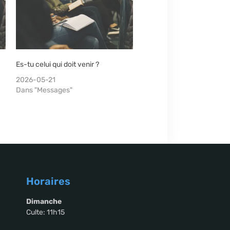
Es-tu celui qui doit venir ?
2026-05-21
Dans "Messages"
Horaires
Dimanche
Culte: 11h15