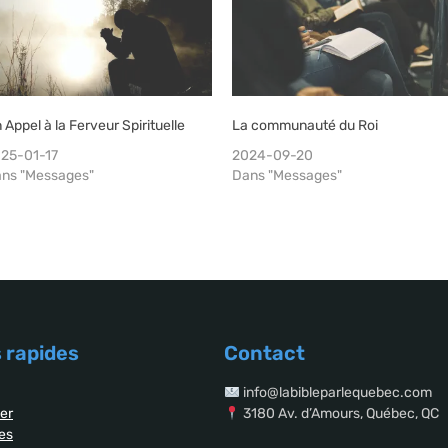
 Appel à la Ferveur Spirituelle
La communauté du Roi
25-01-17
2024-09-20
ns "Messages"
Dans "Messages"
 rapides
Contact
info@labibleparlequebec.com
er
3180 Av. d’Amours, Québec, QC
es