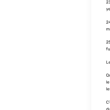
23
ye
24
m
25
fu
Le
Qu
le
l
C’
du