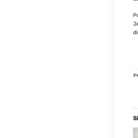
Po
J
d
J’
S