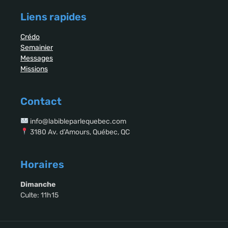
Liens rapides
Crédo
Semainier
Messages
Missions
Contact
info@labibleparlequebec.com
3180 Av. d’Amours, Québec, QC
Horaires
Dimanche
Culte: 11h15