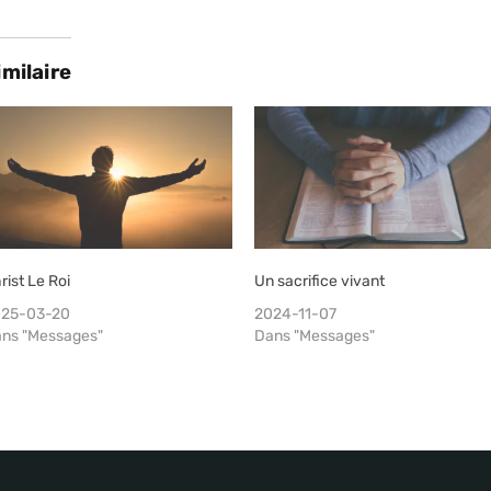
imilaire
rist Le Roi
Un sacrifice vivant
25-03-20
2024-11-07
ns "Messages"
Dans "Messages"