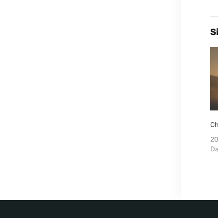
S
Ch
20
Da