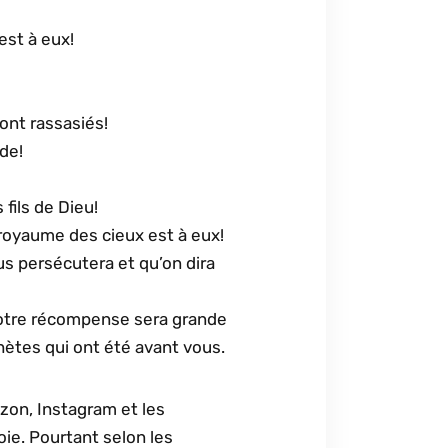
est à eux!
ront rassasiés!
de!
 fils de Dieu!
 royaume des cieux est à eux!
s persécutera et qu’on dira
votre récompense sera grande
phètes qui ont été avant vous.
zon, Instagram et les
oie. Pourtant selon les