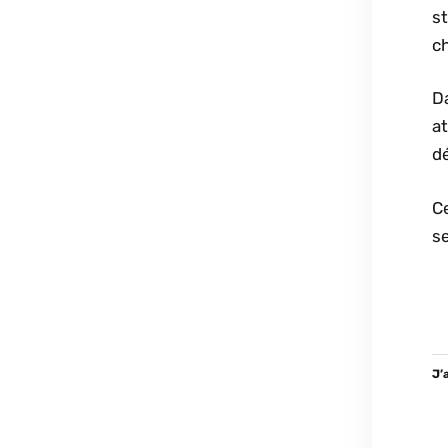
st
c
D
at
dé
C
se
J’